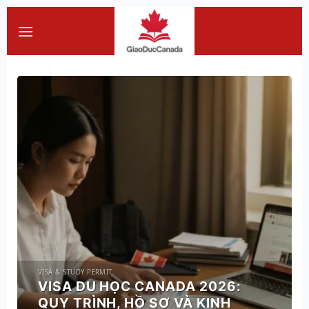
Skip
to
content
VISA & STUDY PERMIT
VISA DU HỌC CANADA 2026:
QUY TRÌNH, HỒ SƠ VÀ KINH