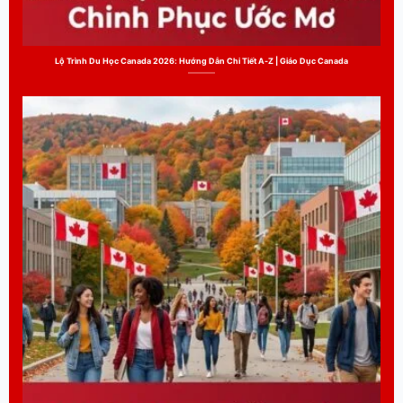
Lộ Trình Du Học Canada 2026: Hướng Dẫn Chi Tiết A-Z | Giáo Dục Canada