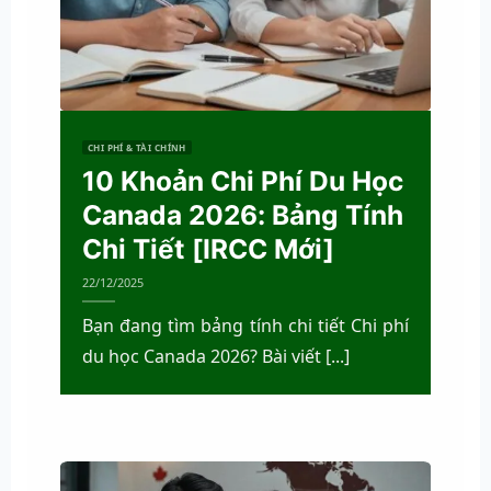
CHI PHÍ & TÀI CHÍNH
CHI P
10 Khoản Chi Phí Du Học
10
Canada 2026: Bảng Tính
Cá
Chi Tiết [IRCC Mới]
Ca
22/12/2025
22/12
Bạn đang tìm bảng tính chi tiết Chi phí
Bối
du học Canada 2026? Bài viết [...]
phá 