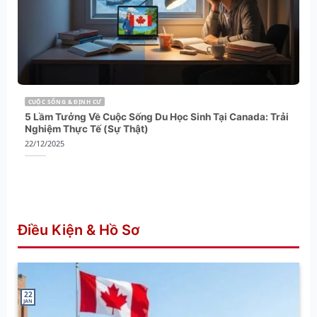
CUỘC SỐNG & ĐỊNH CƯ
5 Lầm Tưởng Về Cuộc Sống Du Học Sinh Tại Canada: Trải
Nghiệm Thực Tế (Sự Thật)
22/12/2025
Điều Kiện & Hồ Sơ
22
JAN