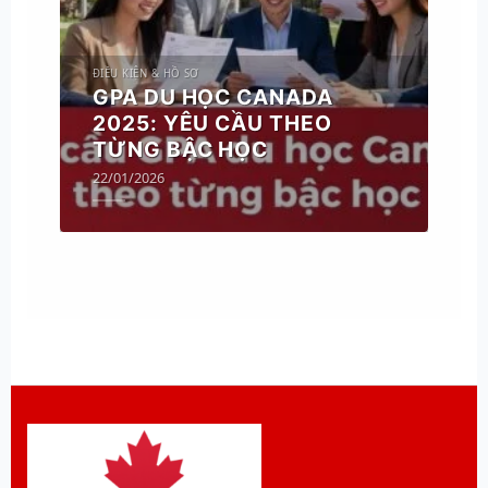
ĐIỀU KIỆN & HỒ SƠ
GPA DU HỌC CANADA
2025: YÊU CẦU THEO
TỪNG BẬC HỌC
22/01/2026