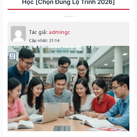
Học [Chọn Đúng Lộ Trình 2026]
Tác giả:
admingc
Cập nhật: 21:14
22
DEC