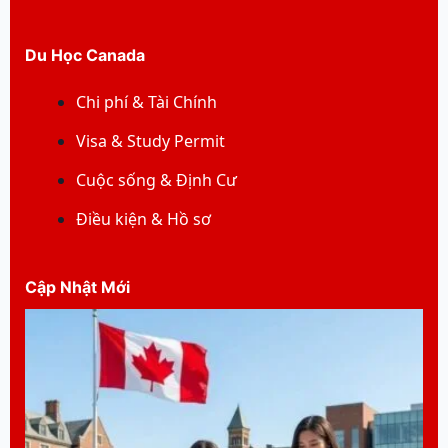
Du Học Canada
Chi phí & Tài Chính
Visa & Study Permit
Cuộc sống & Định Cư
Điều kiện & Hồ sơ
Cập Nhật Mới