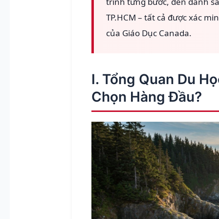
trình từng bước, đến danh sá
TP.HCM – tất cả được xác mi
của Giáo Dục Canada.
I. Tổng Quan Du Họ
Chọn Hàng Đầu?