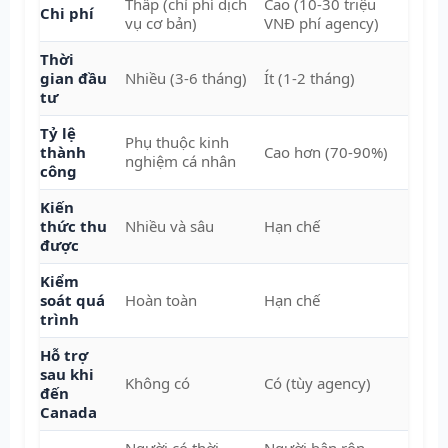
Thấp (chỉ phí dịch
Cao (10-30 triệu
Chi phí
vụ cơ bản)
VNĐ phí agency)
Thời
gian đầu
Nhiều (3-6 tháng)
Ít (1-2 tháng)
tư
Tỷ lệ
Phụ thuộc kinh
thành
Cao hơn (70-90%)
nghiệm cá nhân
công
Kiến
thức thu
Nhiều và sâu
Hạn chế
được
Kiểm
soát quá
Hoàn toàn
Hạn chế
trình
Hỗ trợ
sau khi
Không có
Có (tùy agency)
đến
Canada
Người có thời
Người bận rộn,